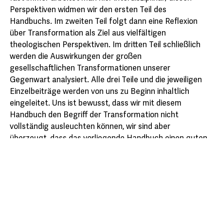
Perspektiven widmen wir den ersten Teil des
Handbuchs. Im zweiten Teil folgt dann eine Reflexion
über Transformation als Ziel aus vielfältigen
theologischen Perspektiven. Im dritten Teil schließlich
werden die Auswirkungen der großen
gesellschaftlichen Transformationen unserer
Gegenwart analysiert. Alle drei Teile und die jeweiligen
Einzelbeiträge werden von uns zu Beginn inhaltlich
eingeleitet. Uns ist bewusst, dass wir mit diesem
Handbuch den Begriff der Transformation nicht
vollständig ausleuchten können, wir sind aber
überzeugt, dass das vorliegende Handbuch einen guten
Über- und Einblick in den heterogenen Gebrauch dieses
Begriffes gibt. Dass dies gelungen ist, ist vor allem das
Verdienst der Autor*innen, die an diesem Handbuch
mitgewirkt haben, und denen wir sehr dankbar sind.
Einige davon sind als Lehrende Teil des Masters
Transformationsstudien: Öffentliche Theologie &